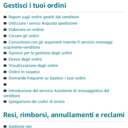
-
Gestisci i tuoi ordini
KR
Report sugli ordini gestiti dal venditore
English
Utilizzare i servizi Acquista spedizione
- IT
Elaborare un ordine
Cercare gli ordini
Español
Comunicare con gli acquirenti tramite il servizio messaggi
- ES
acquirente-venditore
Opzioni per la gestione degli ordini
Elenco degli ordini
Visualizzazione degli ordini
Ordini In sospeso
Domande frequenti su Gestisci i tuoi ordini
Introduzione del servizio Assistente di messaggistica del
venditore
Spiegazione dei codici di errore
Resi, rimborsi, annullamenti e reclami
Gestione resi