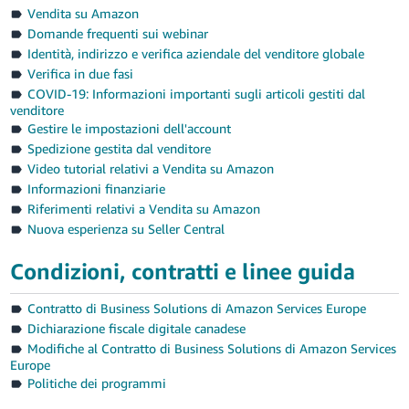
Vendita su Amazon
Deutsch
Domande frequenti sui webinar
- DE
Identità, indirizzo e verifica aziendale del venditore globale
Verifica in due fasi
Français
COVID-19: Informazioni importanti sugli articoli gestiti dal
- FR
venditore
Gestire le impostazioni dell'account
Italiano
Spedizione gestita dal venditore
- IT
Video tutorial relativi a Vendita su Amazon
Italiano
Informazioni finanziarie
日
Riferimenti relativi a Vendita su Amazon
Nuova esperienza su Seller Central
本
Login
語
Condizioni, contratti e linee guida
-
JP
Contratto di Business Solutions di Amazon Services Europe
Registrati
Dichiarazione fiscale digitale canadese
한
Modifiche al Contratto di Business Solutions di Amazon Services
국
Europe
Politiche dei programmi
어