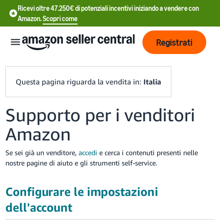
Ricevi oltre 47.250€ di potenziali incentivi iniziando a vendere con
Amazon.
Scopri come
Registrati
Questa pagina riguarda la vendita in:
Italia
Supporto per i venditori
中
Amazon
文
-
Se sei già un venditore,
accedi
e cerca i contenuti presenti nelle
CN
nostre pagine di aiuto e gli strumenti self-service.
中
文
Configurare le impostazioni
-
dell'account
TW