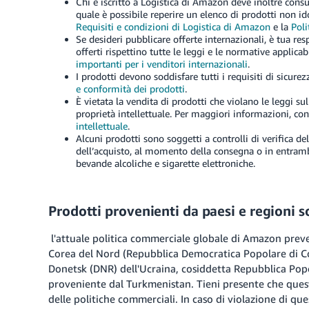
Chi è iscritto a Logistica di Amazon deve inoltre cons
quale è possibile reperire un elenco di prodotti non 
Requisiti e condizioni di Logistica di Amazon
e la
Poli
Se desideri pubblicare offerte internazionali, è tua res
offerti rispettino tutte le leggi e le normative applic
importanti per i venditori internazionali
.
I prodotti devono soddisfare tutti i requisiti di sicur
e conformità dei prodotti
.
È vietata la vendita di prodotti che violano le leggi sul 
proprietà intellettuale. Per maggiori informazioni, co
intellettuale
.
Alcuni prodotti sono soggetti a controlli di verifica de
dell’acquisto, al momento della consegna o in entrambe
bevande alcoliche e sigarette elettroniche.
Prodotti provenienti da paesi e regioni so
l'attuale politica commerciale globale di Amazon preved
Corea del Nord (Repubblica Democratica Popolare di Co
Donetsk (DNR) dell'Ucraina, cosiddetta Repubblica Pop
proveniente dal Turkmenistan. Tieni presente che ques
delle politiche commerciali. In caso di violazione di ques