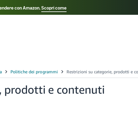
 a vendere con Amazon.
Scopri come
Select your preferred language
ançais - FR
Italiano - IT
日本語 - JP
한국어 - K
, prodotti e contenuti