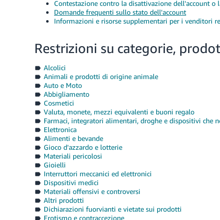
Contestazione contro la disattivazione dell'account o 
Domande frequenti sullo stato dell'account
Informazioni e risorse supplementari per i venditori rel
Restrizioni su categorie, prodot
Alcolici
Animali e prodotti di origine animale
Auto e Moto
Abbigliamento
Cosmetici
Valuta, monete, mezzi equivalenti e buoni regalo
Farmaci, integratori alimentari, droghe e dispositivi che
Elettronica
Alimenti e bevande
Gioco d'azzardo e lotterie
Materiali pericolosi
Gioielli
Interruttori meccanici ed elettronici
Dispositivi medici
Materiali offensivi e controversi
Altri prodotti
Dichiarazioni fuorvianti e vietate sui prodotti
Erotismo e contraccezione