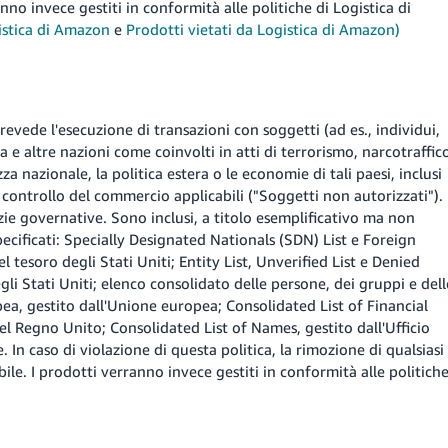
o invece gestiti in conformità alle politiche di Logistica di
gistica di Amazon
e
Prodotti vietati da Logistica di Amazon)
evede l'esecuzione di transazioni con soggetti (ad es., individui,
a e altre nazioni come coinvolti in atti di terrorismo, narcotraffic
za nazionale, la politica estera o le economie di tali paesi, inclusi
di controllo del commercio applicabili ("Soggetti non autorizzati").
zie governative. Sono inclusi, a titolo esemplificativo ma non
specificati: Specially Designated Nationals (SDN) List e Foreign
l tesoro degli Stati Uniti; Entity List, Unverified List e Denied
li Stati Uniti; elenco consolidato delle persone, dei gruppi e dell
pea, gestito dall'Unione europea; Consolidated List of Financial
el Regno Unito; Consolidated List of Names, gestito dall'Ufficio
. In caso di violazione di questa politica, la rimozione di qualsiasi
le. I prodotti verranno invece gestiti in conformità alle politich