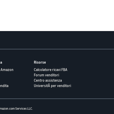
ta
Risorse
o Amazon
Calcolatore ricavi FBA
Forum venditori
Centro assistenza
endita
UniversitÃ per venditori
mazon.com Services LLC.