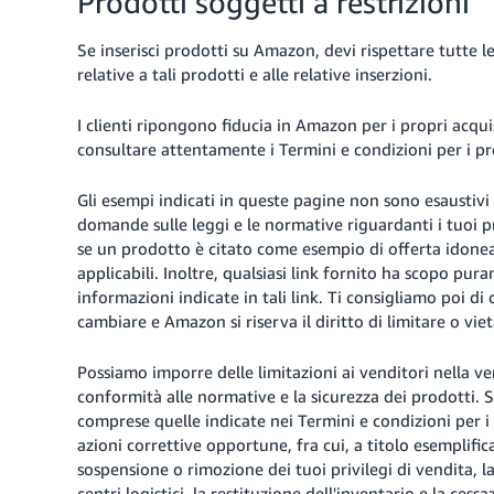
Prodotti soggetti a restrizioni
Se inserisci prodotti su Amazon, devi rispettare tutte le
relative a tali prodotti e alle relative inserzioni.
I clienti ripongono fiducia in Amazon per i propri acqu
consultare attentamente i Termini e condizioni per i pro
Gli esempi indicati in queste pagine non sono esaustivi 
domande sulle leggi e le normative riguardanti i tuoi pr
se un prodotto è citato come esempio di offerta idonea, 
applicabili. Inoltre, qualsiasi link fornito ha scopo p
informazioni indicate in tali link. Ti consigliamo poi 
cambiare e Amazon si riserva il diritto di limitare o viet
Possiamo imporre delle limitazioni ai venditori nella ven
conformità alle normative e la sicurezza dei prodotti. 
comprese quelle indicate nei Termini e condizioni per i
azioni correttive opportune, fra cui, a titolo esemplifi
sospensione o rimozione dei tuoi privilegi di vendita, l
centri logistici, la restituzione dell'inventario e la ces