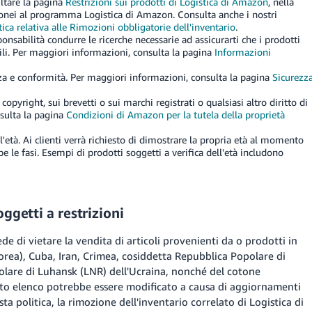
ultare la pagina
Restrizioni sui prodotti di Logistica di Amazon
, nella
idonei al programma Logistica di Amazon. Consulta anche i nostri
tica relativa alle Rimozioni obbligatorie dell'inventario
.
ponsabilità condurre le ricerche necessarie ad assicurarti che i prodotti
abili. Per maggiori informazioni, consulta la pagina
Informazioni
ezza e conformità. Per maggiori informazioni, consulta la pagina
Sicurezz
copyright, sui brevetti o sui marchi registrati o qualsiasi altro diritto di
nsulta la pagina
Condizioni di Amazon per la tutela della proprietà
ll'età. Ai clienti verrà richiesto di dimostrare la propria età al momento
 le fasi. Esempi di prodotti soggetti a verifica dell'età includono
ggetti a restrizioni
e di vietare la vendita di articoli provenienti da o prodotti in
rea), Cuba, Iran, Crimea, cosiddetta Repubblica Popolare di
olare di Luhansk (LNR) dell'Ucraina, nonché del cotone
to elenco potrebbe essere modificato a causa di aggiornamenti
ta politica, la rimozione dell'inventario correlato di Logistica di