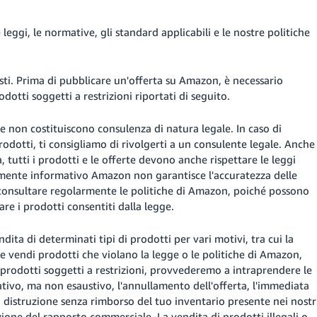
 leggi, le normative, gli standard applicabili e le nostre politiche
isti. Prima di pubblicare un'offerta su Amazon, è necessario
dotti soggetti a restrizioni riportati di seguito.
e non costituiscono consulenza di natura legale. In caso di
odotti, ti consigliamo di rivolgerti a un consulente legale. Anche
tutti i prodotti e le offerte devono anche rispettare le leggi
uramente informativo Amazon non garantisce l'accuratezza delle
di consultare regolarmente le politiche di Amazon, poiché possono
are i prodotti consentiti dalla legge.
dita di determinati tipi di prodotti per vari motivi, tra cui la
Se vendi prodotti che violano la legge o le politiche di Amazon,
 prodotti soggetti a restrizioni, provvederemo a intraprendere le
cativo, ma non esaustivo, l'annullamento dell'offerta, l'immediata
a distruzione senza rimborso del tuo inventario presente nei nostr
sazione del rapporto commerciale. La vendita di prodotti illegali o