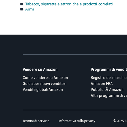
Tabacco, sigarette elettroniche e prodotti correlati
Armi
Vendere su Amazon
Programmi di vendi
Come vendere su Amazon
Registro del marchi
Guida per nuovi venditori
Amazon FBA
Vendite globali Amazon
PubblicitÃ Amazon
Altri programmi di v
Termini di servizio
Informativa sulla privacy
© 2025 A