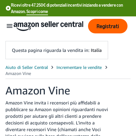
Ricevi oltre 47.250€ di potenziali incentivi iniziando a vendere con
Amazon.
Scopri come
Registrati
Questa pagina riguarda la vendita in:
Italia
中
文
Amazon Vine
-
CN
Amazon Vine invita i recensori più affidabili a
中
pubblicare su Amazon opinioni riguardanti nuovi
prodotti per aiutare gli altri clienti a prendere
文
decisioni di acquisto consapevoli.
L'invito a
-
diventare recensori Vine (chiamati anche Voci
TW
Vine) avviene sulla base dell'accuratezza delle