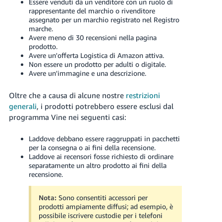
Essere venduti da un venditore con un ruolo di
rappresentante del marchio o rivenditore
assegnato per un marchio registrato nel Registro
marche.
Avere meno di 30 recensioni nella pagina
prodotto.
Avere un'offerta Logistica di Amazon attiva.
Non essere un prodotto per adulti o digitale.
Avere un'immagine e una descrizione.
Oltre che a causa di alcune nostre
restrizioni
generali
, i prodotti potrebbero essere esclusi dal
programma Vine nei seguenti casi:
Laddove debbano essere raggruppati in pacchetti
per la consegna o ai fini della recensione.
Laddove ai recensori fosse richiesto di ordinare
separatamente un altro prodotto ai fini della
recensione.
Nota:
Sono consentiti accessori per
prodotti ampiamente diffusi; ad esempio, è
possibile iscrivere custodie per i telefoni