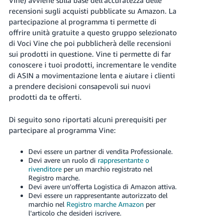
recensioni sugli acquisti pubblicate su Amazon. La
Deutsch
partecipazione al programma ti permette di
- DE
offrire unità gratuite a questo gruppo selezionato
di Voci Vine che poi pubblicherà delle recensioni
Français
sui prodotti in questione. Vine ti permette di far
- FR
conoscere i tuoi prodotti, incrementare le vendite
di ASIN a movimentazione lenta e aiutare i clienti
Italiano
a prendere decisioni consapevoli sui nuovi
- IT
Italiano
prodotti da te offerti.
日
Di seguito sono riportati alcuni prerequisiti per
本
Login
partecipare al programma Vine:
語
-
Devi essere un partner di vendita Professionale.
Devi avere un ruolo di
rappresentante o
JP
Registrati
rivenditore
per un marchio registrato nel
Registro marche.
한
Devi avere un'offerta Logistica di Amazon attiva.
국
Devi essere un rappresentante autorizzato del
marchio nel
Registro marche Amazon
per
어
l'articolo che desideri iscrivere.