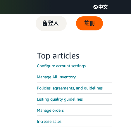
中文
English - IT
Español - ES
登入
註冊
R
Top articles
Configure account settings
Manage All Inventory
Policies, agreements, and guidelines
Listing quality guidelines
Manage orders
Increase sales