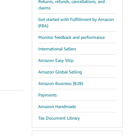
Returns, refunds, cancellations, and
claims
Get started with Fulfillment by Amazon
(FBA)
Monitor feedback and performance
International Sellers
Amazon Easy Ship
Amazon Global Selling
Amazon Business (B2B)
Payments
Amazon Handmade
Tax Document Library