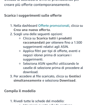
-
creare più offerte contemporaneamente.
KR
Scarica i suggerimenti sulle offerte
English
- IT
Nella dashboard
Offerte promozionali
, clicca su
Crea una nuova offerta
.
Español
Scegli una delle seguenti opzioni:
- ES
Clicca su
Scarica tutti i prodotti
raccomandati
per ottenere fino a 1.500
suggerimenti relativi agli ASIN.
Applica filtri per tipi di offerte, eventi e
negozi idonei prima di scaricare i
suggerimenti.
Seleziona ASIN specifici utilizzando le
caselle di selezione prima di procedere al
download.
Per accedere al file scaricato, clicca su
Gestisci
simultaneamente
e seleziona
Download
.
Compila il modello
Rivedi tutte le schede del modello: