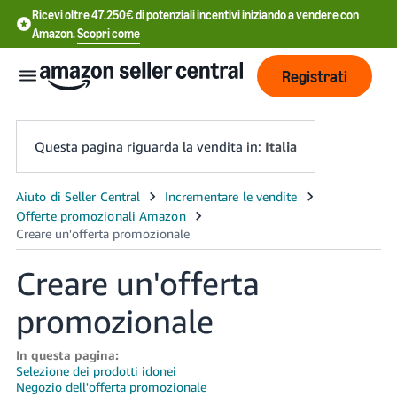
Ricevi oltre 47.250€ di potenziali incentivi iniziando a vendere con
Amazon.
Scopri come
Registrati
Questa pagina riguarda la vendita in:
Italia
中
文
-
Creare un'offerta
CN
promozionale
中
文
In questa pagina:
-
Selezione dei prodotti idonei
TW
Negozio dell'offerta promozionale