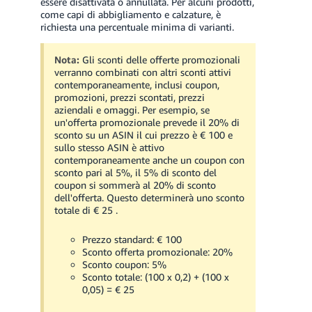
essere disattivata o annullata. Per alcuni prodotti,
come capi di abbigliamento e calzature, è
richiesta una percentuale minima di varianti.
Nota:
Gli sconti delle offerte promozionali
verranno combinati con altri sconti attivi
contemporaneamente, inclusi coupon,
promozioni, prezzi scontati, prezzi
aziendali e omaggi. Per esempio, se
un'offerta promozionale prevede il 20% di
sconto su un ASIN il cui prezzo è
€ 100
e
sullo stesso ASIN è attivo
contemporaneamente anche un coupon con
sconto pari al 5%, il 5% di sconto del
coupon si sommerà al 20% di sconto
dell'offerta. Questo determinerà uno sconto
totale di
€ 25
.
Prezzo standard:
€ 100
Sconto offerta promozionale: 20%
Sconto coupon: 5%
Sconto totale: (100 x 0,2) + (100 x
0,05) =
€ 25