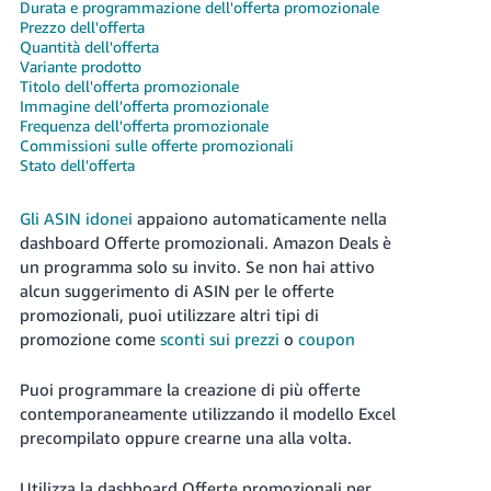
Durata e programmazione dell'offerta promozionale
Prezzo dell'offerta
Deutsch
Quantità dell'offerta
- DE
Variante prodotto
Titolo dell'offerta promozionale
Français
Immagine dell'offerta promozionale
Frequenza dell'offerta promozionale
- FR
Commissioni sulle offerte promozionali
Stato dell'offerta
Italiano
- IT
Italiano
Gli ASIN idonei
appaiono automaticamente nella
dashboard Offerte promozionali. Amazon Deals è
日
un programma solo su invito. Se non hai attivo
本
Login
alcun suggerimento di ASIN per le offerte
語
promozionali, puoi utilizzare altri tipi di
-
promozione come
sconti sui prezzi
o
coupon
JP
Registrati
Puoi programmare la creazione di più offerte
한
contemporaneamente utilizzando il modello Excel
precompilato oppure crearne una alla volta.
국
어
Utilizza la dashboard Offerte promozionali per