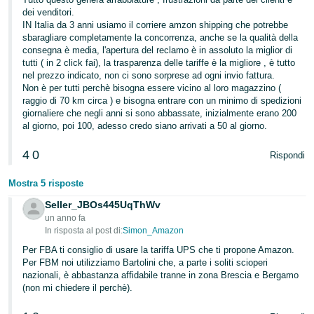
dei venditori.
IN Italia da 3 anni usiamo il corriere amzon shipping che potrebbe
sbaragliare completamente la concorrenza, anche se la qualità della
consegna è media, l'apertura del reclamo è in assoluto la miglior di
tutti ( in 2 click fai), la trasparenza delle tariffe è la migliore , è tutto
nel prezzo indicato, non ci sono sorprese ad ogni invio fattura.
Non è per tutti perchè bisogna essere vicino al loro magazzino (
raggio di 70 km circa ) e bisogna entrare con un minimo di spedizioni
giornaliere che negli anni si sono abbassate, inizialmente erano 200
al giorno, poi 100, adesso credo siano arrivati a 50 al giorno.
4
0
Rispondi
Mostra 5 risposte
Seller_JBOs445UqThWv
un anno fa
In risposta al post di:
Simon_Amazon
Per FBA ti consiglio di usare la tariffa UPS che ti propone Amazon.
Per FBM noi utilizziamo Bartolini che, a parte i soliti scioperi
nazionali, è abbastanza affidabile tranne in zona Brescia e Bergamo
(non mi chiedere il perchè).