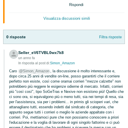
-
Rispondi
KR
Visualizza discussioni simili
English
- IT
0 risposte
Filtra risposte
Español
- ES
Seller_eV6TVBL0wx7k8
un anno fa
In risposta al post di:
Simon_Amazon
Caro
@Simon_Amazon
, la discussione è molto interessante e,
dopo circa 25 anni di vendite on-line, posso garantirti che il corriere
perfetto non esiste, così come oramai corrieri "mezze calzette" non
potrebbero più reggere le esigenze odierne di mercato. Infatti, corrieri
più "così così", tipo SoGeTras e Nexive non esistono più! Quello che
ci sono ora, si equivalgono più o meno tutti, sia nei tempi di resa, sia
per l'assistenza, sia per i problemi... in primis gli scioperi vari, che
attanagliano tutti, essendo indetti dal sindcato di categoria, che
appunto segue tutti i corrieri o meglio le aziende appaltate con i
corrieri. Poi, mettiamoci pure che non possiamo conoscere a priori
l'educazione e la voglia di lavorare di ogni singolo fattorino e ci può
essere il destinatario che ha problemi a ricevere la merce con un