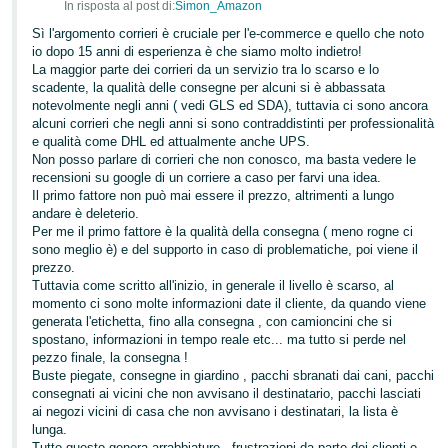
In risposta al post di:
Simon_Amazon
Sì l'argomento corrieri è cruciale per l'e-commerce e quello che noto
io dopo 15 anni di esperienza è che siamo molto indietro!
La maggior parte dei corrieri da un servizio tra lo scarso e lo
scadente, la qualità delle consegne per alcuni si è abbassata
notevolmente negli anni ( vedi GLS ed SDA), tuttavia ci sono ancora
alcuni corrieri che negli anni si sono contraddistinti per professionalità
e qualità come DHL ed attualmente anche UPS.
Non posso parlare di corrieri che non conosco, ma basta vedere le
recensioni su google di un corriere a caso per farvi una idea.
Il primo fattore non può mai essere il prezzo, altrimenti a lungo
andare è deleterio.
Per me il primo fattore è la qualità della consegna ( meno rogne ci
sono meglio è) e del supporto in caso di problematiche, poi viene il
prezzo.
Tuttavia come scritto all'inizio, in generale il livello è scarso, al
momento ci sono molte informazioni date il cliente, da quando viene
generata l'etichetta, fino alla consegna , con camioncini che si
spostano, informazioni in tempo reale etc... ma tutto si perde nel
pezzo finale, la consegna !
Buste piegate, consegne in giardino , pacchi sbranati dai cani, pacchi
consegnati ai vicini che non avvisano il destinatario, pacchi lasciati
ai negozi vicini di casa che non avvisano i destinatari, la lista è
lunga.
Tutto questo genera arrabbiature , frustrazioni da parte dei clienti e