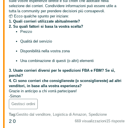
sulle vostre esperienze dirette e sui criteri che adottate nella
selezione dei corrieri. Condividere informazioni può essere utile a
Deutsch
tutta la community per prendere decisioni più consapevoli.
- DE
📦 Ecco qualche spunto per iniziare:
1. Quali corrieri utilizzate abitualmente?
Français
2. Su quali fattori si basa la vostra scelta?
Prezzo
- FR
Qualità del servizio
Italiano
Disponibilità nella vostra zona
- IT
Italiano
Una combinazione di questi (o altri) elementi
日
3. Usate corrieri diversi per le spedizioni FBA e FBM? Se sì,
本
Login
perché?
語
4. Ci sono corrieri che consigliereste (o sconsigliereste) ad altri
venditori, in base alla vostra esperienza?
-
Grazie in anticipo a chi vorrà partecipare!
JP
-Simon
Registrati
Gestisci ordini
한
국
Tag
:
Gestito dal venditore, Logistica di Amazon, Spedizione
2
0
669 visualizzazioni
15 risposte
어