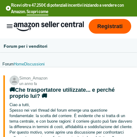
Ricevi oltre 47.250€ di potenziali incentivi iniziando a vendere con
Amazon.
Scopri come
Registrati
Forum per i venditori
Forum
Home
Discussioni
中
Simon_Amazon
文
un anno fa
-
🚚Che trasportatore utilizzate... e perché
CN
proprio lui? 🚚
Ciao a tutti,
中
Spesso nei vari thread del forum emerge una questione
fondamentale: la scelta del corriere. È evidente che si tratta di un
文
tema centrale, e con buone ragioni: il corriere giusto può fare davvero
-
la differenza in termini di costi, affidabilità e soddisfazione del cliente.
TW
Per questo motivo, vorrei aprire una discussione per confrontarci