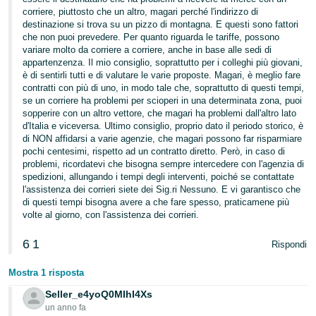
corriere, piuttosto che un altro, magari perché l'indirizzo di
destinazione si trova su un pizzo di montagna. E questi sono fattori
che non puoi prevedere. Per quanto riguarda le tariffe, possono
variare molto da corriere a corriere, anche in base alle sedi di
appartenzenza. Il mio consiglio, soprattutto per i colleghi più giovani,
è di sentirli tutti e di valutare le varie proposte. Magari, è meglio fare
contratti con più di uno, in modo tale che, soprattutto di questi tempi,
se un corriere ha problemi per scioperi in una determinata zona, puoi
sopperire con un altro vettore, che magari ha problemi dall'altro lato
d'Italia e viceversa. Ultimo consiglio, proprio dato il periodo storico, è
di NON affidarsi a varie agenzie, che magari possono far risparmiare
pochi centesimi, rispetto ad un contratto diretto. Però, in caso di
problemi, ricordatevi che bisogna sempre intercedere con l'agenzia di
spedizioni, allungando i tempi degli interventi, poiché se contattate
l'assistenza dei corrieri siete dei Sig.ri Nessuno. E vi garantisco che
di questi tempi bisogna avere a che fare spesso, praticamene più
volte al giorno, con l'assistenza dei corrieri.
6
1
Rispondi
Mostra 1 risposta
Seller_e4yoQ0MIhI4Xs
un anno fa