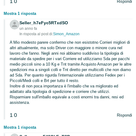
1
0
Rispondi
Mostra 1 risposta
Seller_h7eFyc5RTxdSO
un anno fa
In risposta al post di:
Simon_Amazon
A Mio modesto parere confermo che non esistotno Corrieri migliori di
altri attualmente, ma solo Driver con maggiore o minore cura nel
lavoro che fanno. Negli anni noi abbiamo suddiviso la tipologia di
materiale da spedire per i vari Corriere ed utilizziamo Sda per pacchi
medio piccoli sino a 10 Kg e Tnt tramite Acquisto Amazon per le altre
spedizioni ma a singoli colli e Tnt diretto per multicolli che non diamo
ad Sda. Per quanto rigurda l'internazionale utilizziamo Fedex per i
Piccoli/Medi colli e Brt per tutto il resto.
Inoltre di non poca importanza è l'imballo che va migliorato ed
adattato alla tipologia di spedizione e corriere che utilizzi.
Risparmiare sull'imballo equivale a costi enormi tra danni, resi ed
assistenza.
1
0
Rispondi
Mostra 1 risposta