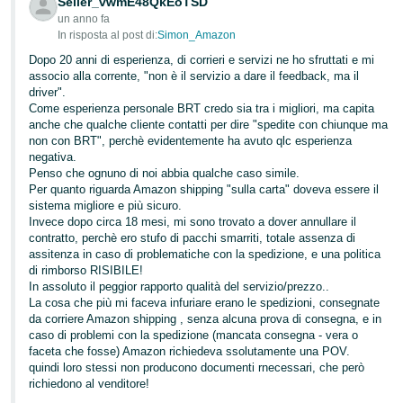
Seller_vwmE48QkEoTSD
un anno fa
In risposta al post di:
Simon_Amazon
Dopo 20 anni di esperienza, di corrieri e servizi ne ho sfruttati e mi
associo alla corrente, "non è il servizio a dare il feedback, ma il
driver".
Come esperienza personale BRT credo sia tra i migliori, ma capita
anche che qualche cliente contatti per dire "spedite con chiunque ma
non con BRT", perchè evidentemente ha avuto qlc esperienza
negativa.
Penso che ognuno di noi abbia qualche caso simile.
Per quanto riguarda Amazon shipping "sulla carta" doveva essere il
sistema migliore e più sicuro.
Invece dopo circa 18 mesi, mi sono trovato a dover annullare il
contratto, perchè ero stufo di pacchi smarriti, totale assenza di
assitenza in caso di problematiche con la spedizione, e una politica
di rimborso RISIBILE!
In assoluto il peggior rapporto qualità del servizio/prezzo..
La cosa che più mi faceva infuriare erano le spedizioni, consegnate
da corriere Amazon shipping , senza alcuna prova di consegna, e in
caso di problemi con la spedizione (mancata consegna - vera o
faceta che fosse) Amazon richiedeva ssolutamente una POV.
quindi loro stessi non producono documenti rnecessari, che però
richiedono al venditore!