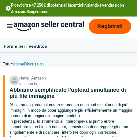
Ricevi oltre 47.250€ di potenziali incentivi iniziando a vendere con
Amazon.
Scopri come
Registrati
Forum per i venditori
Forum
Home
Discussioni
中
News_Amazon
文
un anno fa
-
Abbiamo semplificato l'upload simultaneo di
CN
più file immagine
Abbiamo aggiornato il nostro strumento di upload simultaneo di più
中
immagini in modo da poter aggiungere più efficientemente un maggior
numero di immagini alle pagine prodotto.
文
In precedenza, lo strumento si interrompeva al primo errore
-
riscontrato in un file zip caricato, richiedendo di correggere gli errori
TW
singolarmente e di ricaricare l'intero file dopo ogni correzione.