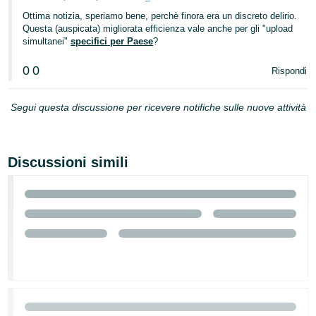
-
Ottima notizia, speriamo bene, perchè finora era un discreto delirio.
KR
Questa (auspicata) migliorata efficienza vale anche per gli "upload
simultanei"
specifici per Paese
?
English
- IT
0
0
Rispondi
Español
Segui questa discussione per ricevere notifiche sulle nuove attività
- ES
Discussioni simili