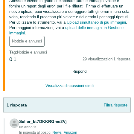
Adesso è invece in grado di elaborare tutte le immagini valide e
fornire un report degli errori per i file rifiutati. Prima di effettuare un
Deutsch
nuovo upload, puoi visualizzare e correggere tutti gli errori in una sola
- DE
volta, rendendo il processo più veloce e riducendo i passaggi ripetuti.
Per utilizzare lo strumento, vai a
Upload simultaneo di più immagini
.
Français
Per maggiori informazioni, vai a
upload delle immagini in Gestione
immagini
.
- FR
Notizie e annunci
Italiano
Tag
:
Notizie e annunci
- IT
Italiano
0
1
29 visualizzazioni
1 risposta
日
Rispondi
本
Login
語
Visualizza discussioni simili
-
JP
Registrati
1 risposta
Filtra risposte
한
국
Seller_kt7DKKRGme2Vj
어
un anno fa
In risposta al post di:
News_Amazon